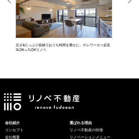
広さ&たっぷり収納でおうち時間を豊かに、テレワーカー必見
モデルは
3LDK→1LDKリノベ
にこだわっ
会社紹介
選ばれる理由
コンセプト
リノベ不動産の特徴
会社概要
リノベーションメニュー