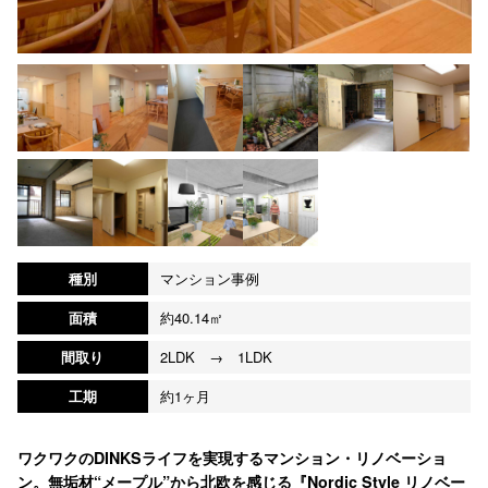
種別
マンション事例
面積
約40.14㎡
間取り
2LDK → 1LDK
工期
約1ヶ月
ワクワクのDINKSライフを実現するマンション・リノベーショ
ン。無垢材“メープル”から北欧を感じる『Nordic Style リノベー