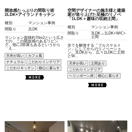
開放感たっぷりの間取り術
空間デザイナーの施主様と建築
2LDK+アイランドキッチン
家が造り上げた至極のリノベ
「1LDK＋趣味の収納土間」
種別
マンション事例
種別
マンション事例
間取り
2LDK
間取り
3LDK→1LDK+WIC+
土間
マンション面積約70m2という広さ
での、この開放感のあるリビン
グ。他に2部屋もあるというから
全てを解体する「フルスケルト
「え...
ン」にしてからのリノベーショ
ン。3LDKから、広々1LDKに土間
天井が高い
カフェ風
とW...
ナチュラル
こだわりインテリア
天井が高い
土間あり
こだわりキッチン
都心に暮らす
こだわりインテリア
ヘリンボーン床
都心に暮らす